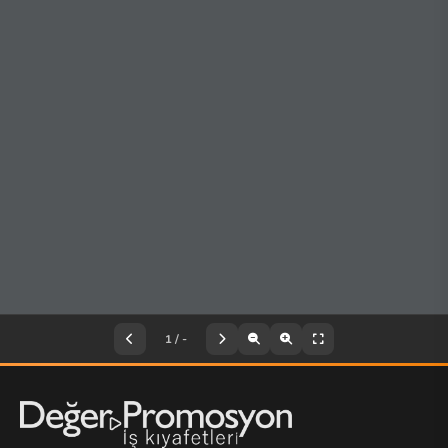
1
/
-
Katalog