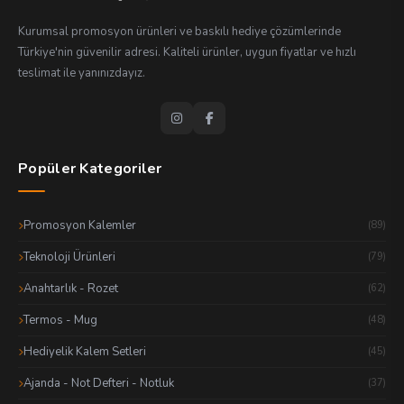
İndiriliyor
Kurumsal promosyon ürünleri ve baskılı hediye çözümlerinde
Türkiye'nin güvenilir adresi. Kaliteli ürünler, uygun fiyatlar ve hızlı
teslimat ile yanınızdayız.
%0
0 MB / 0 MB
Hız: Hesaplanıyor...
Popüler Kategoriler
Promosyon Kalemler
(89)
Teknoloji Ürünleri
(79)
Anahtarlık - Rozet
(62)
Termos - Mug
(48)
Hediyelik Kalem Setleri
(45)
Ajanda - Not Defteri - Notluk
(37)