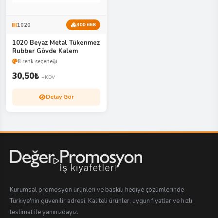
1020
300.668
1020 Beyaz Metal Tükenmez
Rubber Gövde Kalem
8 renk seçeneği
30,50
₺
+KDV
Detay Gör
Kurumsal promosyon ürünleri ve baskılı hediye çözümlerinde
Türkiye'nin güvenilir adresi. Kaliteli ürünler, uygun fiyatlar ve hızlı
teslimat ile yanınızdayız.