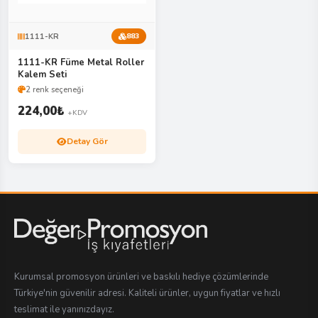
1111-KR
883
1111-KR Füme Metal Roller
Kalem Seti
2 renk seçeneği
224,00
₺
+KDV
Detay Gör
Kurumsal promosyon ürünleri ve baskılı hediye çözümlerinde
Türkiye'nin güvenilir adresi. Kaliteli ürünler, uygun fiyatlar ve hızlı
teslimat ile yanınızdayız.