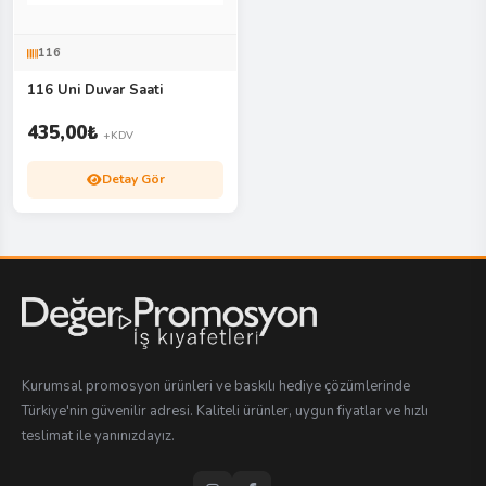
116
116 Uni Duvar Saati
435,00
₺
+KDV
Detay Gör
Kurumsal promosyon ürünleri ve baskılı hediye çözümlerinde
Türkiye'nin güvenilir adresi. Kaliteli ürünler, uygun fiyatlar ve hızlı
teslimat ile yanınızdayız.