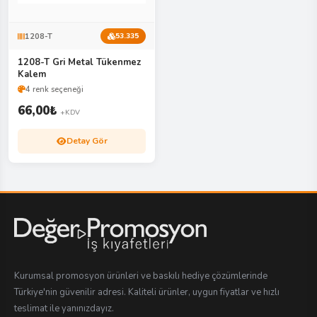
1208-T
53.335
1208-T Gri Metal Tükenmez
Kalem
4 renk seçeneği
66,00
₺
+KDV
Detay Gör
Kurumsal promosyon ürünleri ve baskılı hediye çözümlerinde
Türkiye'nin güvenilir adresi. Kaliteli ürünler, uygun fiyatlar ve hızlı
teslimat ile yanınızdayız.