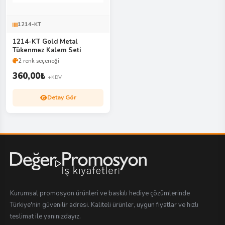
1214-KT
1214-KT Gold Metal
Tükenmez Kalem Seti
2 renk seçeneği
360,00
₺
+KDV
Detay Gör
Kurumsal promosyon ürünleri ve baskılı hediye çözümlerinde
Türkiye'nin güvenilir adresi. Kaliteli ürünler, uygun fiyatlar ve hızlı
teslimat ile yanınızdayız.