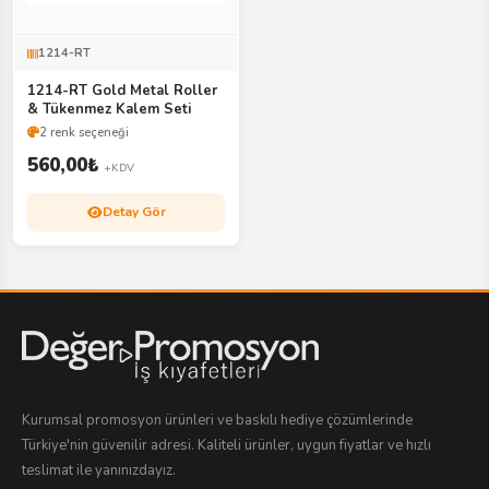
1214-RT
1214-RT Gold Metal Roller
& Tükenmez Kalem Seti
2 renk seçeneği
560,00
₺
+KDV
Detay Gör
Kurumsal promosyon ürünleri ve baskılı hediye çözümlerinde
Türkiye'nin güvenilir adresi. Kaliteli ürünler, uygun fiyatlar ve hızlı
teslimat ile yanınızdayız.