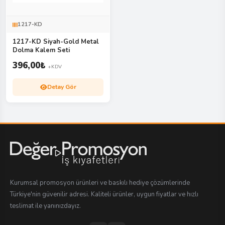
1217-KD
1217-KD Siyah-Gold Metal
Dolma Kalem Seti
396,00
₺
+KDV
Detay Gör
Kurumsal promosyon ürünleri ve baskılı hediye çözümlerinde
Türkiye'nin güvenilir adresi. Kaliteli ürünler, uygun fiyatlar ve hızlı
teslimat ile yanınızdayız.