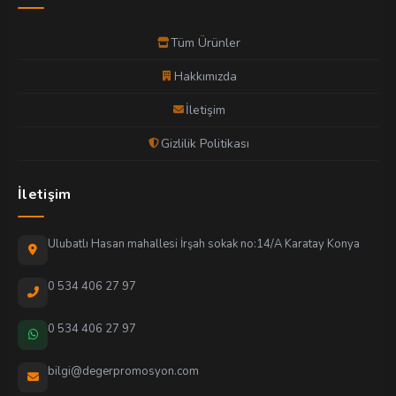
Tüm Ürünler
Hakkımızda
İletişim
Gizlilik Politikası
İletişim
Ulubatlı Hasan mahallesi İrşah sokak no:14/A Karatay Konya
0 534 406 27 97
0 534 406 27 97
bilgi@degerpromosyon.com