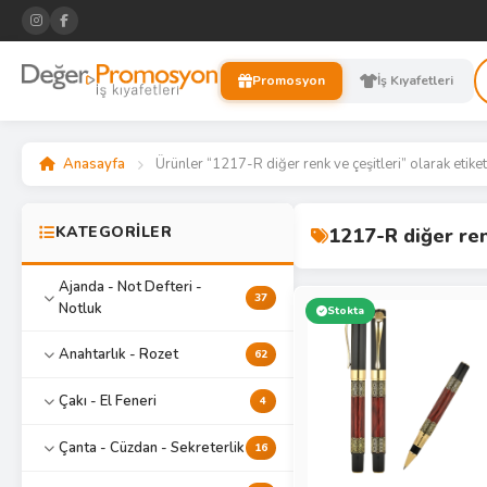
Promosyon
İş Kıyafetleri
Anasayfa
Ürünler “1217-R diğer renk ve çeşitleri” olarak etike
KATEGORİLER
1217-R diğer ren
Ajanda - Not Defteri -
37
Notluk
Stokta
Anahtarlık - Rozet
62
Çakı - El Feneri
4
Çanta - Cüzdan - Sekreterlik
16