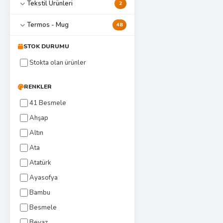
Tekstil Ürünleri
2
Termos - Mug
48
STOK DURUMU
Stokta olan ürünler
RENKLER
41 Besmele
Ahşap
Altın
Ata
Atatürk
Ayasofya
Bambu
Besmele
Beyaz