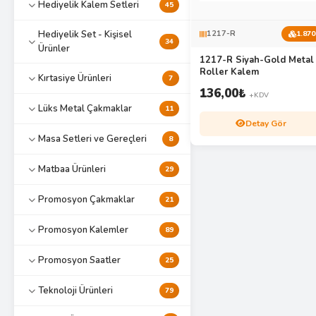
Hediyelik Kalem Setleri
45
Hediyelik Set - Kişisel
1217-R
1.870
34
Ürünler
1217-R Siyah-Gold Metal
Roller Kalem
Kırtasiye Ürünleri
7
136,00
₺
+KDV
Lüks Metal Çakmaklar
11
Detay Gör
Masa Setleri ve Gereçleri
8
Matbaa Ürünleri
29
Promosyon Çakmaklar
21
Promosyon Kalemler
89
Promosyon Saatler
25
Teknoloji Ürünleri
79