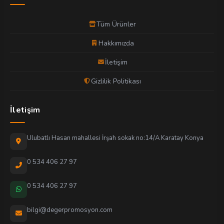
Tüm Ürünler
Hakkımızda
İletişim
Gizlilik Politikası
İletişim
Ulubatlı Hasan mahallesi İrşah sokak no:14/A Karatay Konya
0 534 406 27 97
0 534 406 27 97
bilgi@degerpromosyon.com