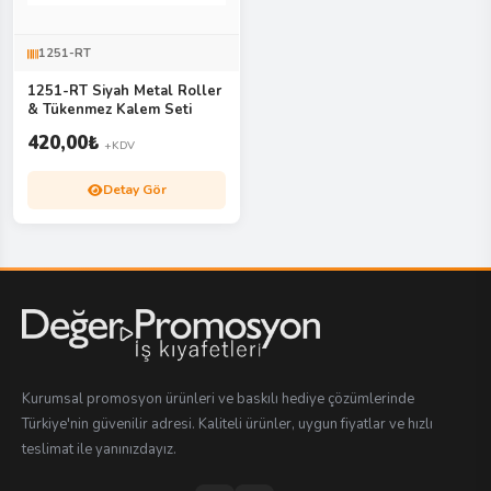
1251-RT
1251-RT Siyah Metal Roller
& Tükenmez Kalem Seti
420,00
₺
+KDV
Detay Gör
Kurumsal promosyon ürünleri ve baskılı hediye çözümlerinde
Türkiye'nin güvenilir adresi. Kaliteli ürünler, uygun fiyatlar ve hızlı
teslimat ile yanınızdayız.