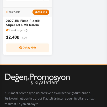
2027-BK
243.539
2027-BK Füme Plastik
Süper Jel Refil Kalem
9 renk seçeneği
12,40
₺
+KDV
Detay Gör
Kurumsal promosyon ürünleri ve baskılı hediye çözümlerinde
Türkiye'nin güvenilir adresi. Kaliteli ürünler, uygun fiyatlar ve hızlı
teslimat ile yanınızdayız.