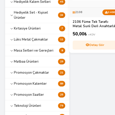
Hediyelik Kalem Setleri
45
Hediyelik Set - Kişisel
2106
3.400
34
Ürünler
2106 Füme Tek Taraflı
Metal Suni̇ Deri̇ Anahtarlı
Kırtasiye Ürünleri
7
50,00
₺
+KDV
Lüks Metal Çakmaklar
11
Detay Gör
Masa Setleri ve Gereçleri
8
Matbaa Ürünleri
29
Promosyon Çakmaklar
21
Promosyon Kalemler
89
Promosyon Saatler
25
Teknoloji Ürünleri
79