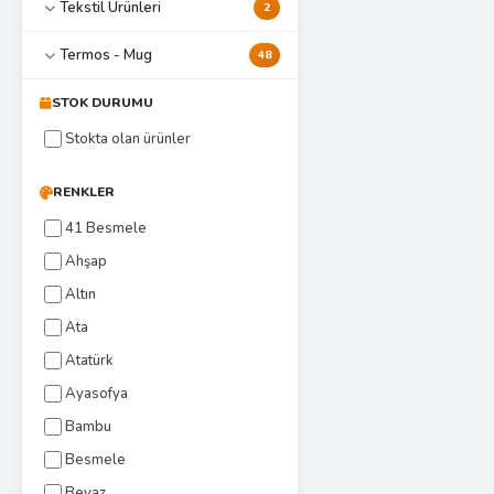
Tekstil Ürünleri
2
Termos - Mug
48
STOK DURUMU
Stokta olan ürünler
RENKLER
41 Besmele
Ahşap
Altın
Ata
Atatürk
Ayasofya
Bambu
Besmele
Beyaz