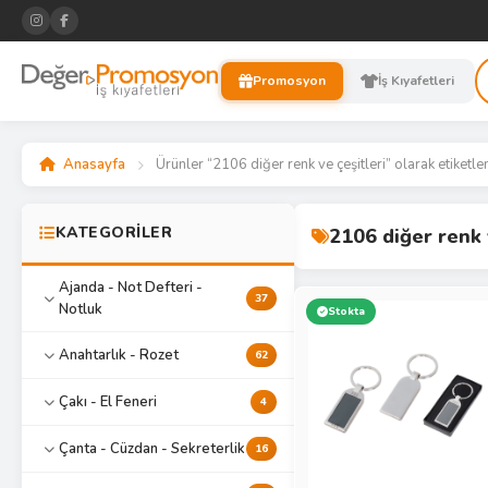
Promosyon
İş Kıyafetleri
Anasayfa
Ürünler “2106 diğer renk ve çeşitleri” olarak etiketle
KATEGORİLER
2106 diğer renk 
Ajanda - Not Defteri -
37
Notluk
Stokta
Anahtarlık - Rozet
62
Çakı - El Feneri
4
Çanta - Cüzdan - Sekreterlik
16