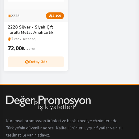
2228
9.100
2228 Silver - Siyah Çift
Taraflı Metal Anahtarlık
2 renk seçeneği
72,00
₺
+KDV
Detay Gör
Kurumsal promosyon ürünleri ve baskılı hediye çözümlerinde
Türkiye'nin güvenilir adresi. Kaliteli ürünler, uygun fiyatlar ve hızlı
teslimat ile yanınızdayız.