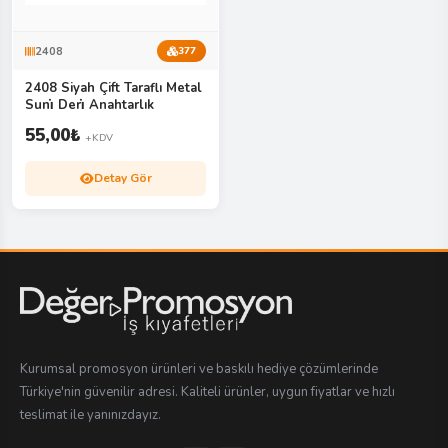
2408
377
2408 Siyah Çift Taraflı Metal
Suni̇ Deri̇ Anahtarlık
55,00
₺
+KDV
Detay Gör
Kurumsal promosyon ürünleri ve baskılı hediye çözümlerinde
Türkiye'nin güvenilir adresi. Kaliteli ürünler, uygun fiyatlar ve hızlı
teslimat ile yanınızdayız.