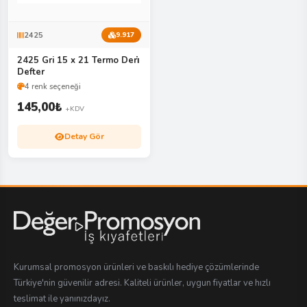
2425
9.917
2425 Gri 15 x 21 Termo Deri̇
Defter
4 renk seçeneği
145,00
₺
+KDV
Detay Gör
Kurumsal promosyon ürünleri ve baskılı hediye çözümlerinde
Türkiye'nin güvenilir adresi. Kaliteli ürünler, uygun fiyatlar ve hızlı
teslimat ile yanınızdayız.