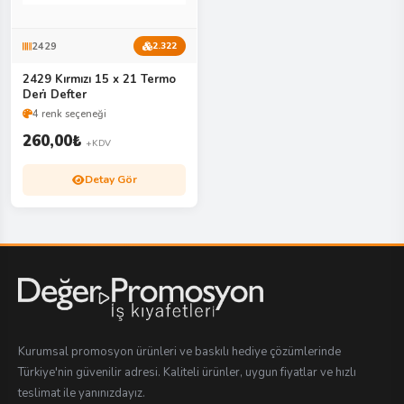
2429
2.322
2429 Kırmızı 15 x 21 Termo
Deri̇ Defter
4 renk seçeneği
260,00
₺
+KDV
Detay Gör
Kurumsal promosyon ürünleri ve baskılı hediye çözümlerinde
Türkiye'nin güvenilir adresi. Kaliteli ürünler, uygun fiyatlar ve hızlı
teslimat ile yanınızdayız.