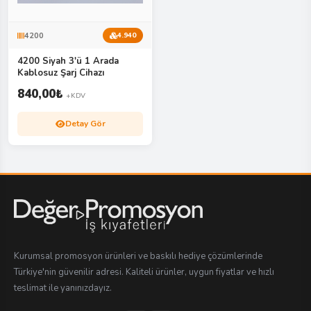
4200
4.940
4200 Siyah 3'ü 1 Arada
Kablosuz Şarj Cihazı
840,00
₺
+KDV
Detay Gör
Kurumsal promosyon ürünleri ve baskılı hediye çözümlerinde
Türkiye'nin güvenilir adresi. Kaliteli ürünler, uygun fiyatlar ve hızlı
teslimat ile yanınızdayız.