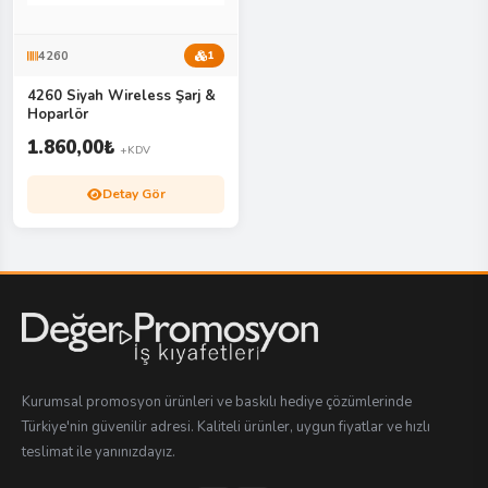
4260
1
4260 Siyah Wireless Şarj &
Hoparlör
1.860,00
₺
+KDV
Detay Gör
Kurumsal promosyon ürünleri ve baskılı hediye çözümlerinde
Türkiye'nin güvenilir adresi. Kaliteli ürünler, uygun fiyatlar ve hızlı
teslimat ile yanınızdayız.