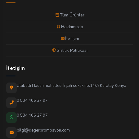
Tüm Ürünler
Hakkımızda
İletişim
Gizlilik Politikası
İletişim
Ulubatlı Hasan mahallesi İrşah sokak no:14/A Karatay Konya
0 534 406 27 97
0 534 406 27 97
bilgi@degerpromosyon.com