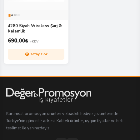
4280
4280 Siyah Wireless Şarj &
Kalemlik
690,00
₺
+KDV
Detay Gör
Kurumsal promosyon ürünleri ve baskılı hediye çözümlerinde
Türkiye'nin güvenilir adresi. Kaliteli ürünler, uygun fiyatlar ve hızlı
teslimat ile yanınızdayız.