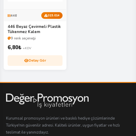
446
315.014
446 Beyaz Çevirmeli Plastik
Tükenmez Kalem
9 renk seçeneği
6,80
₺
+KDV
Detay Gör
Kurumsal promosyon ürünleri ve baskılı hediye çözümlerinde
Türkiye'nin güvenilir adresi. Kaliteli ürünler, uygun fiyatlar ve hızlı
teslimat ile yanınızdayız.