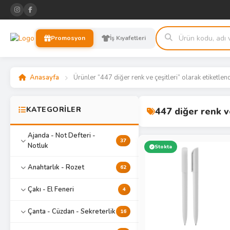
Promosyon
İş Kıyafetleri
Anasayfa
Ürünler “447 diğer renk ve çeşitleri” olarak etiketlen
KATEGORİLER
447 diğer renk v
Ajanda - Not Defteri -
37
Notluk
Stokta
Anahtarlık - Rozet
62
Çakı - El Feneri
4
Çanta - Cüzdan - Sekreterlik
16