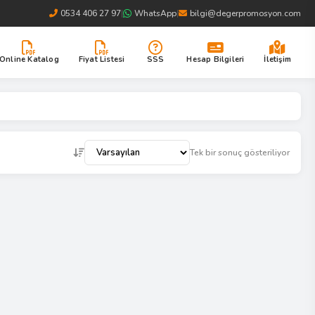
0534 406 27 97
|
WhatsApp
|
bilgi@degerpromosyon.com
Online Katalog
Fiyat Listesi
SSS
Hesap Bilgileri
İletişim
Tek bir sonuç gösteriliyor