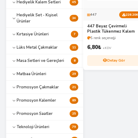
Hediyelik Kalem Setleri
45
Hediyelik Set - Kişisel
447
228.206
34
Ürünler
447 Beyaz Çevirmeli
Plastik Tükenmez Kalem
Kırtasiye Ürünleri
7
5 renk seçeneği
6,80
₺
Lüks Metal Çakmaklar
11
+KDV
Detay Gör
Masa Setleri ve Gereçleri
8
Matbaa Ürünleri
29
Promosyon Çakmaklar
21
Promosyon Kalemler
89
Promosyon Saatler
25
Teknoloji Ürünleri
79