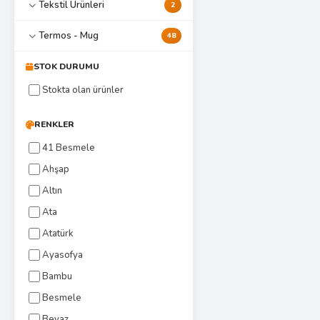
Tekstil Ürünleri
2
Termos - Mug
48
STOK DURUMU
Stokta olan ürünler
RENKLER
41 Besmele
Ahşap
Altın
Ata
Atatürk
Ayasofya
Bambu
Besmele
Beyaz