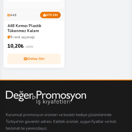
448
479.192
448 Kırmızı Plastik
Tükenmez Kalem
8 renk seçeneği
10,20
₺
+KDV
Detay Gör
Kurumsal promosyon ürünleri ve baskılı hediye çözümlerinde
Türkiye'nin güvenilir adresi. Kaliteli ürünler, uygun fiyatlar ve hızlı
teslimat ile yanınızdayız.