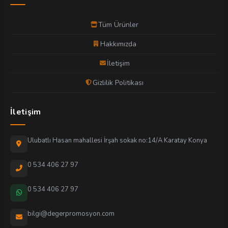
Tüm Ürünler
Hakkımızda
İletişim
Gizlilik Politikası
İletişim
Ulubatlı Hasan mahallesi İrşah sokak no:14/A Karatay Konya
0 534 406 27 97
0 534 406 27 97
bilgi@degerpromosyon.com