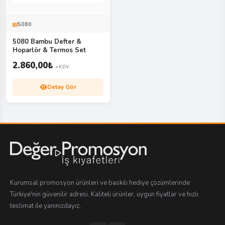
5080
5080 Bambu Defter &
Hoparlör & Termos Set
2.860,00
₺
+KDV
Detay Gör
Kurumsal promosyon ürünleri ve baskılı hediye çözümlerinde
Türkiye'nin güvenilir adresi. Kaliteli ürünler, uygun fiyatlar ve hızlı
teslimat ile yanınızdayız.