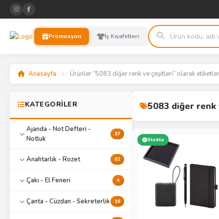
Promosyon
İş Kıyafetleri
Anasayfa
Ürünler “5083 diğer renk ve çeşitleri” olarak etiketle
KATEGORİLER
5083 diğer renk 
Ajanda - Not Defteri -
37
Notluk
Stokta
Anahtarlık - Rozet
62
Çakı - El Feneri
4
Çanta - Cüzdan - Sekreterlik
16