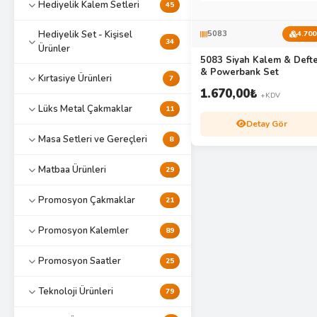
Hediyelik Kalem Setleri
45
Hediyelik Set - Kişisel
5083
4.700
34
Ürünler
5083 Siyah Kalem & Deft
& Powerbank Set
Kırtasiye Ürünleri
7
1.670,00
₺
+KDV
Lüks Metal Çakmaklar
11
Detay Gör
Masa Setleri ve Gereçleri
8
Matbaa Ürünleri
29
Promosyon Çakmaklar
21
Promosyon Kalemler
89
Promosyon Saatler
25
Teknoloji Ürünleri
79