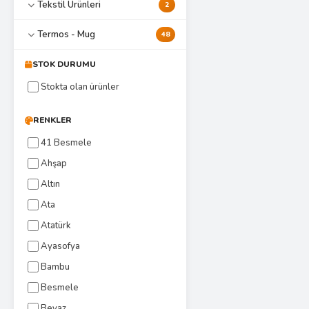
Tekstil Ürünleri
2
Termos - Mug
48
STOK DURUMU
Stokta olan ürünler
RENKLER
41 Besmele
Ahşap
Altın
Ata
Atatürk
Ayasofya
Bambu
Besmele
Beyaz