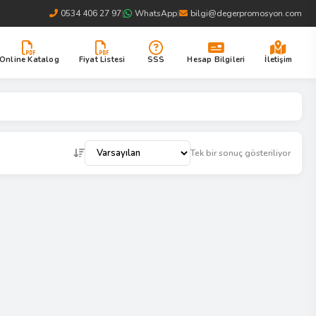
0534 406 27 97
|
WhatsApp
|
bilgi@degerpromosyon.com
Online Katalog
Fiyat Listesi
SSS
Hesap Bilgileri
İletişim
Tek bir sonuç gösteriliyor