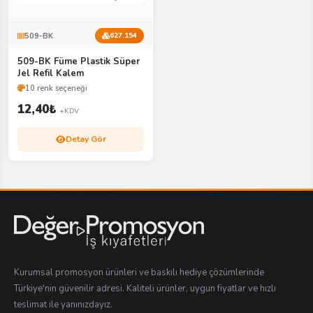
509-BK
627.154
509-BK Füme Plastik Süper
Jel Refil Kalem
10 renk seçeneği
12,40
₺
+KDV
Detay Gör
Kurumsal promosyon ürünleri ve baskılı hediye çözümlerinde
Türkiye'nin güvenilir adresi. Kaliteli ürünler, uygun fiyatlar ve hızlı
teslimat ile yanınızdayız.