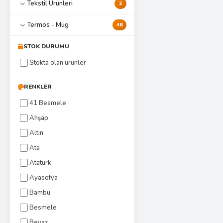
Tekstil Ürünleri
2
Termos - Mug
48
STOK DURUMU
Stokta olan ürünler
RENKLER
41 Besmele
Ahşap
Altın
Ata
Atatürk
Ayasofya
Bambu
Besmele
Beyaz