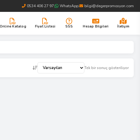
0534 406 27 97
|
WhatsApp
|
bilgi@degerpromosyon.com
Online Katalog
Fiyat Listesi
SSS
Hesap Bilgileri
İletişim
Tek bir sonuç gösteriliyor