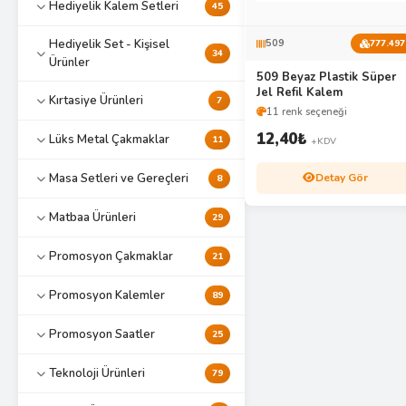
Hediyelik Kalem Setleri
45
Hediyelik Set - Kişisel
509
777.497
34
Ürünler
509 Beyaz Plastik Süper
Jel Refil Kalem
Kırtasiye Ürünleri
7
11 renk seçeneği
12,40
₺
Lüks Metal Çakmaklar
11
+KDV
Detay Gör
Masa Setleri ve Gereçleri
8
Matbaa Ürünleri
29
Promosyon Çakmaklar
21
Promosyon Kalemler
89
Promosyon Saatler
25
Teknoloji Ürünleri
79