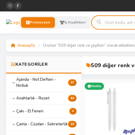
Promosyon
İş Kıyafetleri
Anasayfa
Ürünler “509 diğer renk ve çeşitleri” olarak etiketlen
KATEGORİLER
509 diğer renk v
Ajanda - Not Defteri -
37
Notluk
Stokta
Anahtarlık - Rozet
62
Çakı - El Feneri
4
Çanta - Cüzdan - Sekreterlik
16