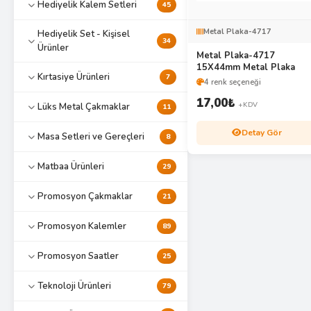
Hediyelik Kalem Setleri
45
Metal Plaka-4717
Hediyelik Set - Kişisel
34
Ürünler
Metal Plaka-4717
15X44mm Metal Plaka
Kırtasiye Ürünleri
7
4 renk seçeneği
17,00
₺
+KDV
Lüks Metal Çakmaklar
11
Detay Gör
Masa Setleri ve Gereçleri
8
Matbaa Ürünleri
29
Promosyon Çakmaklar
21
Promosyon Kalemler
89
Promosyon Saatler
25
Teknoloji Ürünleri
79