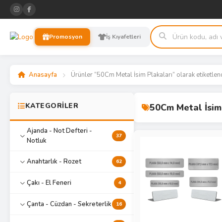
Promosyon
İş Kıyafetleri
Anasayfa
Ürünler “50Cm Metal İsim Plakaları” olarak etiketlen
KATEGORİLER
50Cm Metal İsim
Ajanda - Not Defteri -
37
Notluk
Anahtarlık - Rozet
62
Çakı - El Feneri
4
Çanta - Cüzdan - Sekreterlik
16