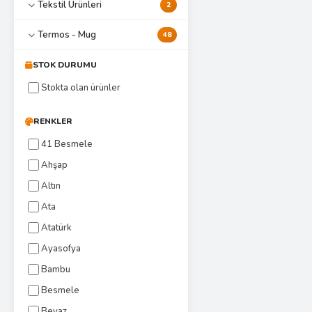
Tekstil Ürünleri
2
Termos - Mug
48
STOK DURUMU
Stokta olan ürünler
RENKLER
41 Besmele
Ahşap
Altın
Ata
Atatürk
Ayasofya
Bambu
Besmele
Beyaz