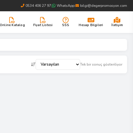
0534 406 27 97
|
WhatsApp
|
bilgi@degerpromosyon.com
Online Katalog
Fiyat Listesi
SSS
Hesap Bilgileri
İletişim
Tek bir sonuç gösteriliyor