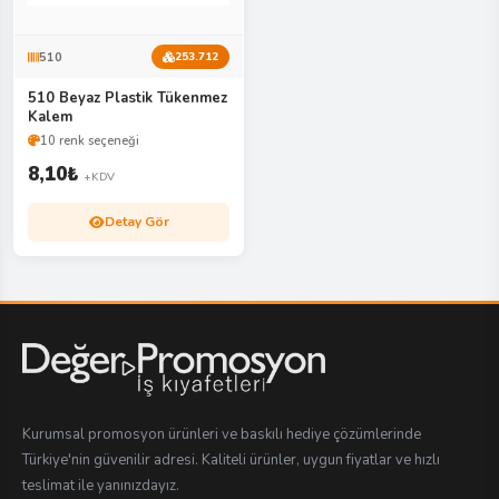
510
253.712
510 Beyaz Plastik Tükenmez
Kalem
10 renk seçeneği
8,10
₺
+KDV
Detay Gör
Kurumsal promosyon ürünleri ve baskılı hediye çözümlerinde
Türkiye'nin güvenilir adresi. Kaliteli ürünler, uygun fiyatlar ve hızlı
teslimat ile yanınızdayız.