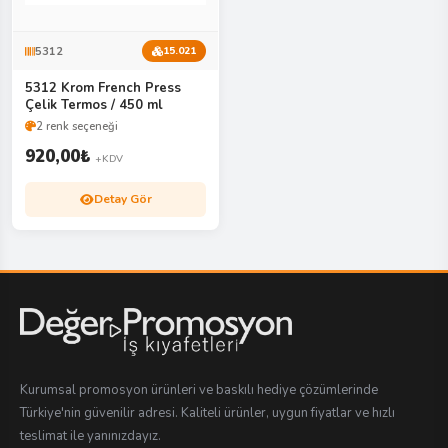
5312
15.021
5312 Krom French Press
Çelik Termos / 450 ml
2 renk seçeneği
920,00
₺
+KDV
Detay Gör
Kurumsal promosyon ürünleri ve baskılı hediye çözümlerinde
Türkiye'nin güvenilir adresi. Kaliteli ürünler, uygun fiyatlar ve hızlı
teslimat ile yanınızdayız.