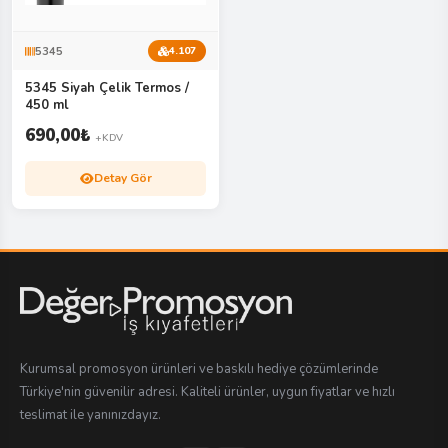
5345
4.107
5345 Siyah Çelik Termos /
450 ml
690,00
₺
+KDV
Detay Gör
Kurumsal promosyon ürünleri ve baskılı hediye çözümlerinde
Türkiye'nin güvenilir adresi. Kaliteli ürünler, uygun fiyatlar ve hızlı
teslimat ile yanınızdayız.