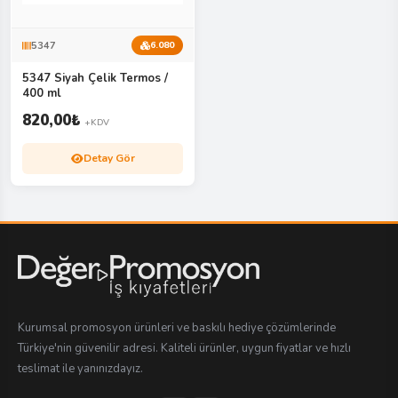
5347
6.080
5347 Siyah Çelik Termos /
400 ml
820,00
₺
+KDV
Detay Gör
Kurumsal promosyon ürünleri ve baskılı hediye çözümlerinde
Türkiye'nin güvenilir adresi. Kaliteli ürünler, uygun fiyatlar ve hızlı
teslimat ile yanınızdayız.