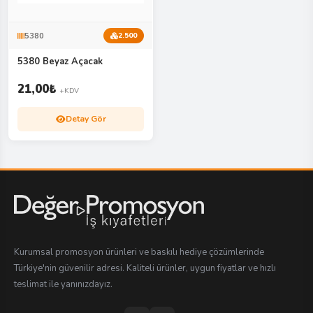
5380
2.500
5380 Beyaz Açacak
21,00
₺
+KDV
Detay Gör
Kurumsal promosyon ürünleri ve baskılı hediye çözümlerinde
Türkiye'nin güvenilir adresi. Kaliteli ürünler, uygun fiyatlar ve hızlı
teslimat ile yanınızdayız.