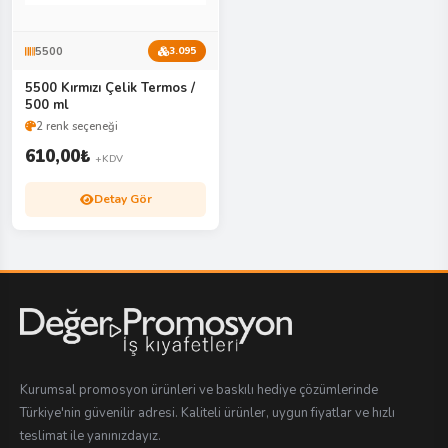
5500
3.095
5500 Kırmızı Çelik Termos /
500 ml
2 renk seçeneği
610,00
₺
+KDV
Detay Gör
Kurumsal promosyon ürünleri ve baskılı hediye çözümlerinde
Türkiye'nin güvenilir adresi. Kaliteli ürünler, uygun fiyatlar ve hızlı
teslimat ile yanınızdayız.