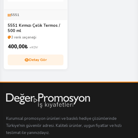
5551
5551 Kırmızı Çelik Termos /
500 ml
3 renk seçeneği
400,00
₺
+KDV
Detay Gör
Kurumsal promosyon ürünleri ve baskılı hediye çözümlerinde
Türkiye'nin güvenilir adresi. Kaliteli ürünler, uygun fiyatlar ve hızlı
teslimat ile yanınızdayız.