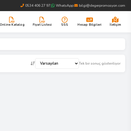
0534 406 27 97
|
WhatsApp
|
bilgi@degerpromosyon.com
Online Katalog
Fiyat Listesi
SSS
Hesap Bilgileri
İletişim
Tek bir sonuç gösteriliyor