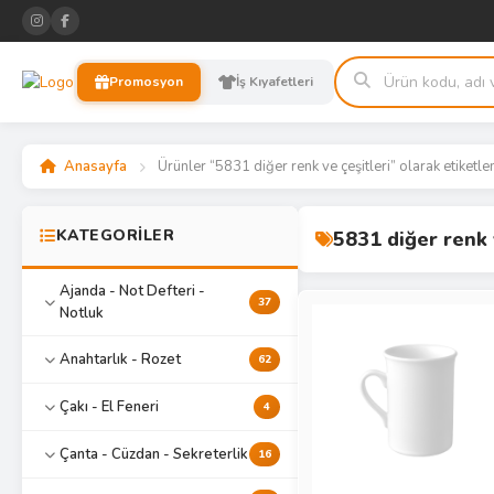
Promosyon
İş Kıyafetleri
Anasayfa
Ürünler “5831 diğer renk ve çeşitleri” olarak etiketle
KATEGORİLER
5831 diğer renk 
Ajanda - Not Defteri -
37
Notluk
Anahtarlık - Rozet
62
Çakı - El Feneri
4
Çanta - Cüzdan - Sekreterlik
16