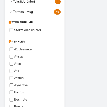
Tekstil Ürünleri
2
Termos - Mug
48
STOK DURUMU
Stokta olan ürünler
RENKLER
41 Besmele
Ahşap
Altın
Ata
Atatürk
Ayasofya
Bambu
Besmele
Beyaz