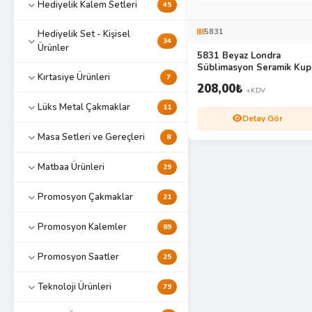
Hediyelik Kalem Setleri
45
5831
Hediyelik Set - Kişisel
34
Ürünler
5831 Beyaz Londra
Süblimasyon Seramik Kup
Kırtasiye Ürünleri
7
208,00
₺
+KDV
Lüks Metal Çakmaklar
11
Detay Gör
Masa Setleri ve Gereçleri
8
Matbaa Ürünleri
29
Promosyon Çakmaklar
21
Promosyon Kalemler
89
Promosyon Saatler
25
Teknoloji Ürünleri
79