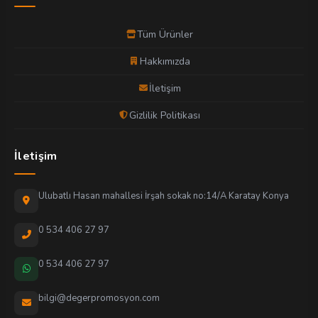
Tüm Ürünler
Hakkımızda
İletişim
Gizlilik Politikası
İletişim
Ulubatlı Hasan mahallesi İrşah sokak no:14/A Karatay Konya
0 534 406 27 97
0 534 406 27 97
bilgi@degerpromosyon.com