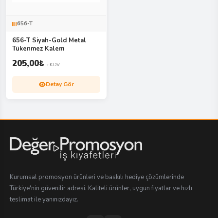
656-T
656-T Siyah-Gold Metal
Tükenmez Kalem
205,00
₺
+KDV
Detay Gör
Kurumsal promosyon ürünleri ve baskılı hediye çözümlerinde
Türkiye'nin güvenilir adresi. Kaliteli ürünler, uygun fiyatlar ve hızlı
teslimat ile yanınızdayız.