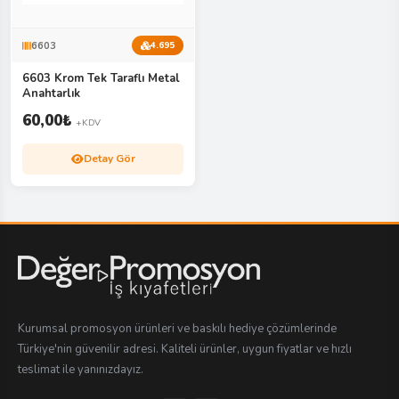
6603
4.695
6603 Krom Tek Taraflı Metal
Anahtarlık
60,00
₺
+KDV
Detay Gör
Kurumsal promosyon ürünleri ve baskılı hediye çözümlerinde
Türkiye'nin güvenilir adresi. Kaliteli ürünler, uygun fiyatlar ve hızlı
teslimat ile yanınızdayız.