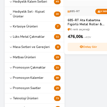
Hediyelik Kalem Setleri
45
Hediyelik Set - Kişisel
685-RT
9.589
34
Ürünler
685-RT Ata Kabartma
Figürlü Metal Roller &
Kırtasiye Ürünleri
7
Tükenmez Kalem Seti
6 renk seçeneği
476,00
₺
Lüks Metal Çakmaklar
11
+KDV
Detay Gör
Masa Setleri ve Gereçleri
8
Matbaa Ürünleri
29
Promosyon Çakmaklar
21
Promosyon Kalemler
89
Promosyon Saatler
25
Teknoloji Ürünleri
79