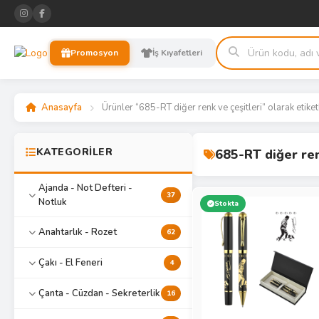
Promosyon
İş Kıyafetleri
Anasayfa
Ürünler “685-RT diğer renk ve çeşitleri” olarak etiket
KATEGORİLER
685-RT diğer ren
Ajanda - Not Defteri -
37
Notluk
Stokta
Anahtarlık - Rozet
62
Çakı - El Feneri
4
Çanta - Cüzdan - Sekreterlik
16