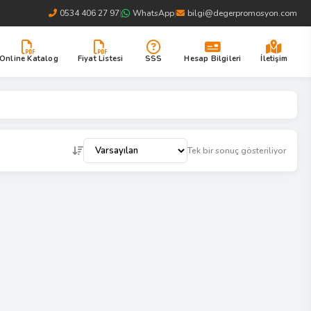
0534 406 27 97
|
WhatsApp
|
bilgi@degerpromosyon.com
Online Katalog
Fiyat Listesi
SSS
Hesap Bilgileri
İletişim
Tek bir sonuç gösteriliyor