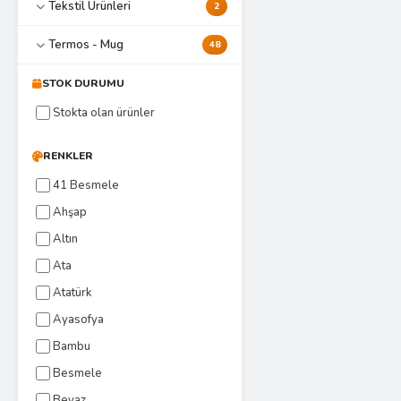
Tekstil Ürünleri
2
Termos - Mug
48
STOK DURUMU
Stokta olan ürünler
RENKLER
41 Besmele
Ahşap
Altın
Ata
Atatürk
Ayasofya
Bambu
Besmele
Beyaz