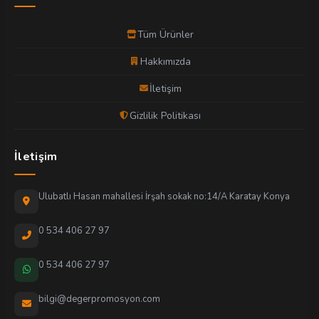
Tüm Ürünler
Hakkımızda
İletişim
Gizlilik Politikası
İletişim
Ulubatlı Hasan mahallesi İrşah sokak no:14/A Karatay Konya
0 534 406 27 97
0 534 406 27 97
bilgi@degerpromosyon.com