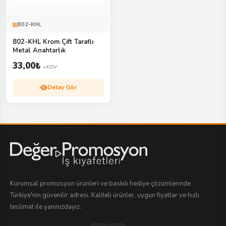
802-KHL
802-KHL Krom Çift Taraflı
Metal Anahtarlık
33,00
₺
+KDV
Detay Gör
Kurumsal promosyon ürünleri ve baskılı hediye çözümlerinde
Türkiye'nin güvenilir adresi. Kaliteli ürünler, uygun fiyatlar ve hızlı
teslimat ile yanınızdayız.