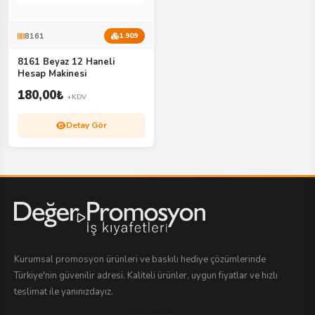
8161
1.909
8161 Beyaz 12 Haneli
Hesap Makinesi
180,00
₺
+KDV
Detay Gör
Kurumsal promosyon ürünleri ve baskılı hediye çözümlerinde
Türkiye'nin güvenilir adresi. Kaliteli ürünler, uygun fiyatlar ve hızlı
teslimat ile yanınızdayız.