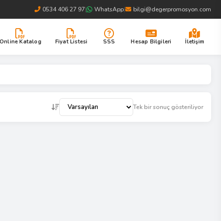
0534 406 27 97
|
WhatsApp
|
bilgi@degerpromosyon.com
Online Katalog
Fiyat Listesi
SSS
Hesap Bilgileri
İletişim
Tek bir sonuç gösteriliyor