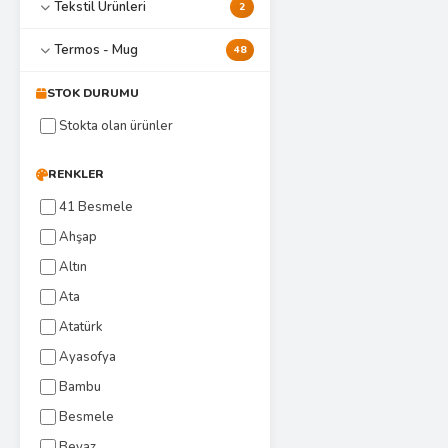
Tekstil Ürünleri
2
Termos - Mug
48
STOK DURUMU
Stokta olan ürünler
RENKLER
41 Besmele
Ahşap
Altın
Ata
Atatürk
Ayasofya
Bambu
Besmele
Beyaz