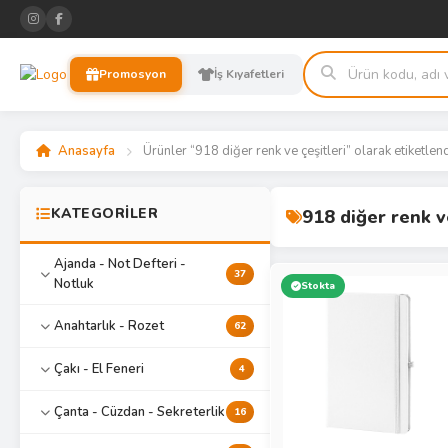
Promosyon
İş Kıyafetleri
Anasayfa
Ürünler “918 diğer renk ve çeşitleri” olarak etiketlen
KATEGORİLER
918 diğer renk v
Ajanda - Not Defteri -
37
Notluk
Stokta
Anahtarlık - Rozet
62
Çakı - El Feneri
4
Çanta - Cüzdan - Sekreterlik
16