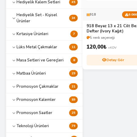
Hediyelik Kalem Setleri
45
Hediyelik Set - Kişisel
918
9.066
34
Ürünler
918 Beyaz 13 x 21 Cilt Be
Defter (Ivory Kağıt)
Kırtasiye Ürünleri
7
5 renk seçeneği
120,00
₺
Lüks Metal Çakmaklar
11
+KDV
Detay Gör
Masa Setleri ve Gereçleri
8
Matbaa Ürünleri
29
Promosyon Çakmaklar
21
Promosyon Kalemler
89
Promosyon Saatler
25
Teknoloji Ürünleri
79