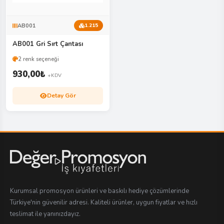
AB001
1.215
AB001 Gri Sırt Çantası
2 renk seçeneği
930,00
₺
+KDV
Detay Gör
Kurumsal promosyon ürünleri ve baskılı hediye çözümlerinde
Türkiye'nin güvenilir adresi. Kaliteli ürünler, uygun fiyatlar ve hızlı
teslimat ile yanınızdayız.