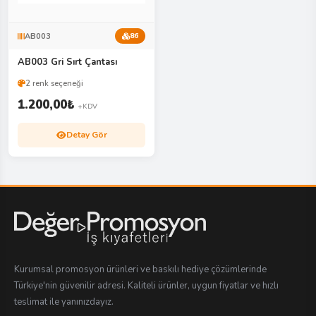
AB003
86
AB003 Gri Sırt Çantası
2 renk seçeneği
1.200,00
₺
+KDV
Detay Gör
Kurumsal promosyon ürünleri ve baskılı hediye çözümlerinde
Türkiye'nin güvenilir adresi. Kaliteli ürünler, uygun fiyatlar ve hızlı
teslimat ile yanınızdayız.