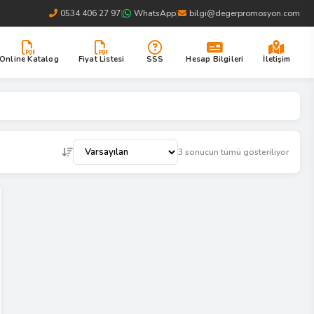
0534 406 27 97
|
WhatsApp
|
bilgi@degerpromosyon.com
Online Katalog
Fiyat Listesi
SSS
Hesap Bilgileri
İletişim
3 sonucun tümü gösteriliyor