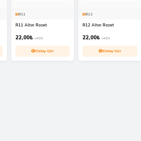
R11
R12
R11 Altın Rozet
R12 Altın Rozet
22,00
₺
22,00
₺
+KDV
+KDV
Detay Gör
Detay Gör