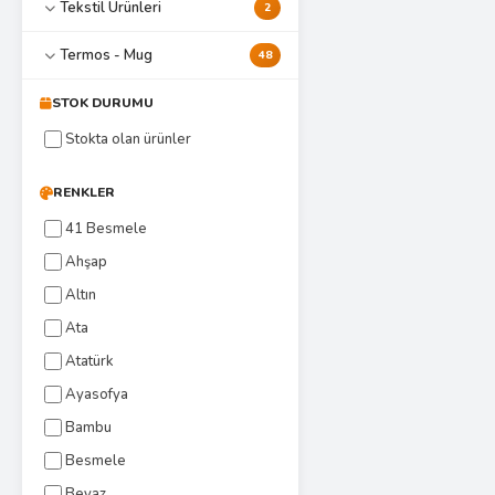
Tekstil Ürünleri
2
Termos - Mug
48
STOK DURUMU
Stokta olan ürünler
RENKLER
41 Besmele
Ahşap
Altın
Ata
Atatürk
Ayasofya
Bambu
Besmele
Beyaz