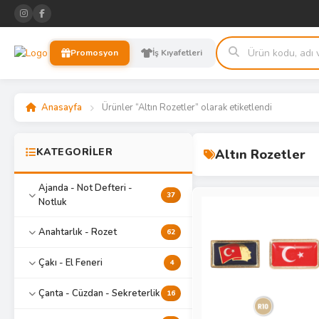
Promosyon
İş Kıyafetleri
Anasayfa
Ürünler “Altın Rozetler” olarak etiketlendi
KATEGORİLER
Altın Rozetler
Ajanda - Not Defteri -
37
Notluk
Anahtarlık - Rozet
62
Çakı - El Feneri
4
Çanta - Cüzdan - Sekreterlik
16