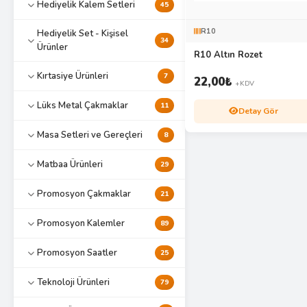
Hediyelik Kalem Setleri
45
R10
Hediyelik Set - Kişisel
34
Ürünler
R10 Altın Rozet
Kırtasiye Ürünleri
7
22,00
₺
+KDV
Lüks Metal Çakmaklar
11
Detay Gör
Masa Setleri ve Gereçleri
8
Matbaa Ürünleri
29
Promosyon Çakmaklar
21
Promosyon Kalemler
89
Promosyon Saatler
25
Teknoloji Ürünleri
79