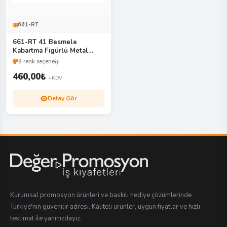
661-RT
661-RT 41 Besmele
Kabartma Figürlü Metal
Roller & Tükenmez Kalem
8 renk seçeneği
Seti
460,00
₺
+KDV
Detay Gör
Kurumsal promosyon ürünleri ve baskılı hediye çözümlerinde
Türkiye'nin güvenilir adresi. Kaliteli ürünler, uygun fiyatlar ve hızlı
teslimat ile yanınızdayız.