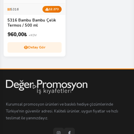
5316
12.273
5316 Bambu Bambu Çelik
Termos / 500 ml
960,00
₺
+KDV
Detay Gör
Kurumsal promosyon ürünleri ve baskılı hediye çözümlerinde
Türkiye'nin güvenilir adresi. Kaliteli ürünler, uygun fiyatlar ve hızlı
teslimat ile yanınızdayız.