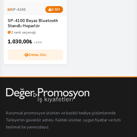
SP-4100
2.023
SP-4100 Beyaz Bluetooth
Standlı Hoparlör
2 renk seçeneği
1.030,00
₺
+KDV
Detay Gör
Kurumsal promosyon ürünleri ve baskılı hediye çözümlerinde
Türkiye'nin güvenilir adresi. Kaliteli ürünler, uygun fiyatlar ve hızlı
teslimat ile yanınızdayız.