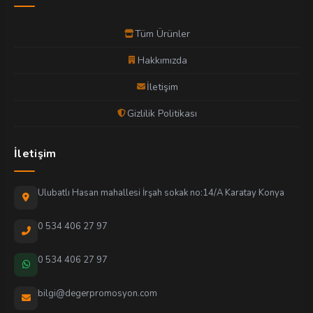
Tüm Ürünler
Hakkımızda
İletişim
Gizlilik Politikası
İletişim
Ulubatlı Hasan mahallesi İrşah sokak no:14/A Karatay Konya
0 534 406 27 97
0 534 406 27 97
bilgi@degerpromosyon.com