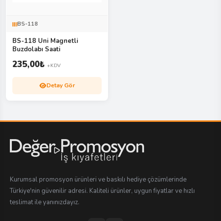
BS-118
BS-118 Uni Magnetli
Buzdolabı Saati
235,00
₺
+KDV
Detay Gör
Kurumsal promosyon ürünleri ve baskılı hediye çözümlerinde
Türkiye'nin güvenilir adresi. Kaliteli ürünler, uygun fiyatlar ve hızlı
teslimat ile yanınızdayız.