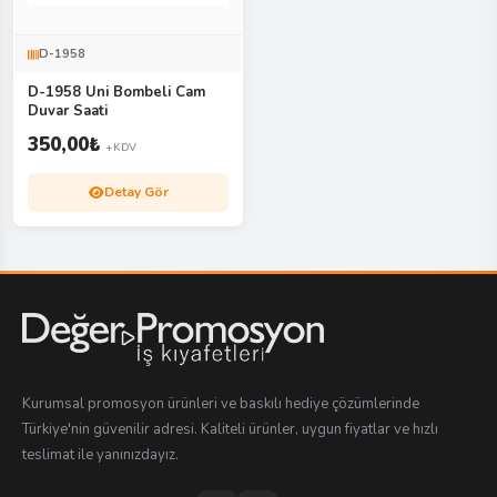
D-1958
D-1958 Uni Bombeli Cam
Duvar Saati
350,00
₺
+KDV
Detay Gör
Kurumsal promosyon ürünleri ve baskılı hediye çözümlerinde
Türkiye'nin güvenilir adresi. Kaliteli ürünler, uygun fiyatlar ve hızlı
teslimat ile yanınızdayız.