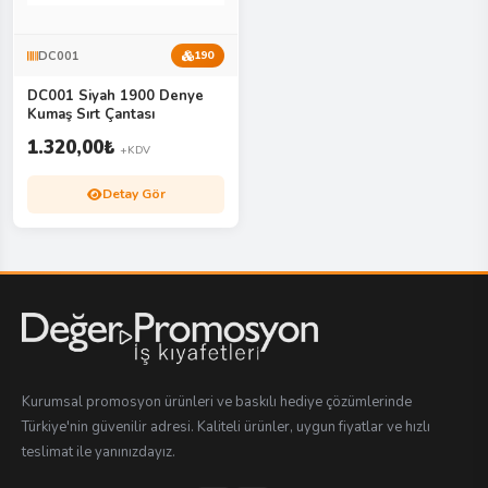
DC001
190
DC001 Siyah 1900 Denye
Kumaş Sırt Çantası
1.320,00
₺
+KDV
Detay Gör
Kurumsal promosyon ürünleri ve baskılı hediye çözümlerinde
Türkiye'nin güvenilir adresi. Kaliteli ürünler, uygun fiyatlar ve hızlı
teslimat ile yanınızdayız.